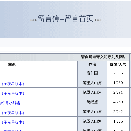
留言簿--留言首页
●
●
●
●
●
●
请自觉遵守文明守则及网络言
主题
作者
回复/人气
袁仲国
7/906
笔墨入山河
1/230
错（子夜星版本）
笔墨入山河
2/291
错（子夜星版本）
黛纸鸢
4/260
点符号小纠错
笔墨入山河
2/242
错（子夜星版本）
笔墨入山河
1/226
错（子夜星版本）
笔墨入山河
1/276