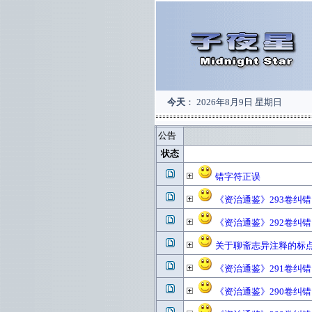
今天
：
2026年8月9日 星期日
公告
状态
错字符正误
《资治通鉴》293卷纠
《资治通鉴》292卷纠
关于聊斋志异注释的标
《资治通鉴》291卷纠
《资治通鉴》290卷纠