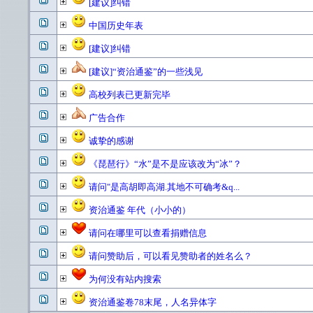
[建议]纠错
中国历史年表
[建议]纠错
[建议]“资治通鉴”的一些浅见
高校列表已更新完毕
广告合作
诚挚的感谢
《琵琶行》“水”是不是应该改为“冰”？
请问"是高胡即高湖.其地不可确考&q...
资治通鉴 年代（小小的）
请问在哪里可以查看捐赠信息
请问赞助后，可以看见赞助者的姓名么？
为何没有站内搜索
资治通鉴卷78末尾，人名异体字