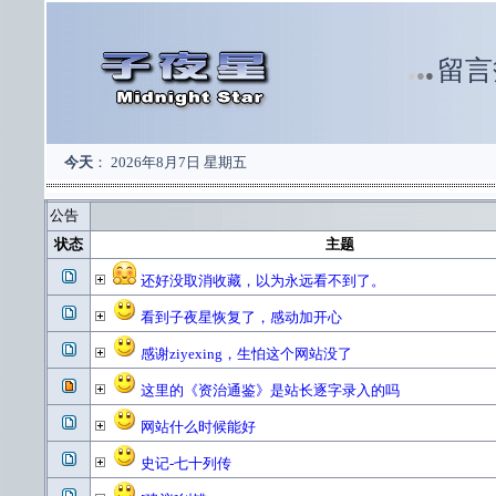
留言
●
●
●
今天
：
2026年8月7日 星期五
公告
状态
主题
还好没取消收藏，以为永远看不到了。
看到子夜星恢复了，感动加开心
感谢ziyexing，生怕这个网站没了
这里的《资治通鉴》是站长逐字录入的吗
网站什么时候能好
史记-七十列传