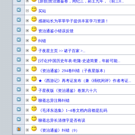
[原创]资治通鉴卷，周纪三，郝王九年，（前三0...
买站
感谢站长为莘莘学子提供丰富学习资源！
资治通鉴小错误反馈
纠错
子夜星主页 >> 诸子百家 >...
[讨论]中国历史年表-乾隆-史迹简要，年龄可能...
《资治通鉴》294卷纠错（子夜星版本）
★《西游记》再考证发布（兼《梼杌闲评》作者考证...
子星夜版《资治通鉴》卷第六十六
聊斋志异注释纠错
《毛泽东选集》1~4卷文档内容都是乱码
聊斋志异长清僧字是否有误
《资治通鉴》纠错（9）