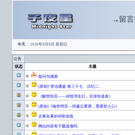
留言
●
●
●
今天
：
2026年8月9日 星期日
公告
状态
主题
疑问与感谢
[原创]“资治通鉴·卷三十七 汉纪二...
《醒世恒言——诗悟浮生幻，言传恒道真》
[原创]《喻世明言—诗裁尘寰谱，墨渡世人心》
古典名著的诗歌创造
网站内容有下载选项吗