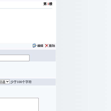
第
1
楼
少于100个字符