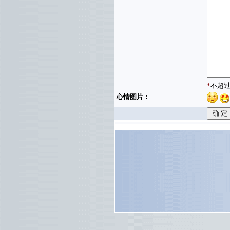
*
不超过
心情图片：