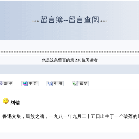
留言簿--留言查阅
●
●
●
●
●
●
您是这条留言的第
230
位阅读者
纠错
鲁迅文集，民族之魂，一九八一年九月二十五日出生于一个破落的封