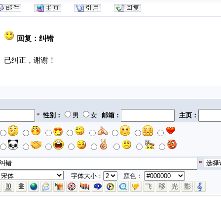
回复：纠错
已纠正，谢谢！
*
性别：
男
女
邮箱：
主页：
*
字体大小：
颜色：