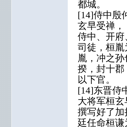
都城。
[14]侍
玄早受禅，
侍中、开府
司徒，桓胤
胤，冲之孙
揆，封十郡
以下官。
[14]东
大将军桓玄
撰写好了加
廷任命桓谦