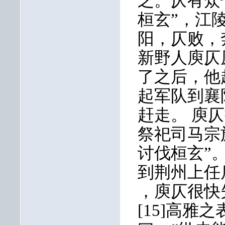
之。仄有众
桓玄”，江
阳，仄败，
新野人庾仄
了之后，他
起军队到襄
赶走。 庾
祭祀司马宗
讨伐桓玄”
到荆州上任
，庾仄很快
[15]高雅