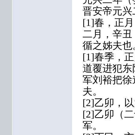
晋安帝元兴二
[1]春，
二月，辛丑
循之姊夫也
[1]春季
道覆进犯东
军刘裕把徐
夫。
[2]乙卯，
[2]乙卯（
军。