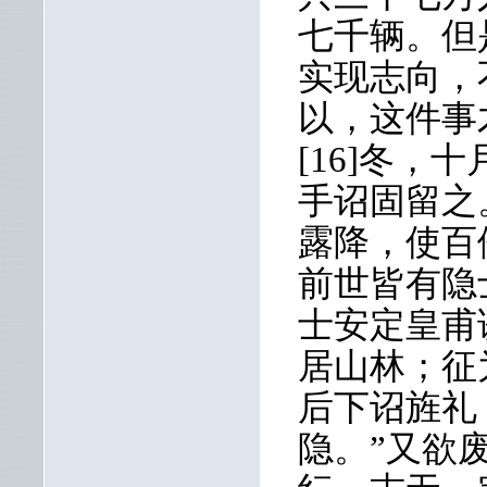
七千辆。但
实现志向，
以，这件事
[16]冬
手诏固留之
露降，使百
前世皆有隐
士安定皇甫
居山林；征
后下诏旌礼
隐。”又欲