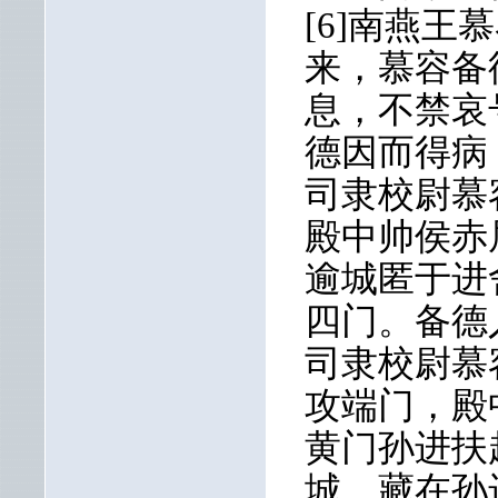
[6]南燕
来，慕容备
息，不禁哀
德因而得病
司隶校尉慕
殿中帅侯赤
逾城匿于进
四门。备德
司隶校尉慕
攻端门，殿
黄门孙进扶
城，藏在孙