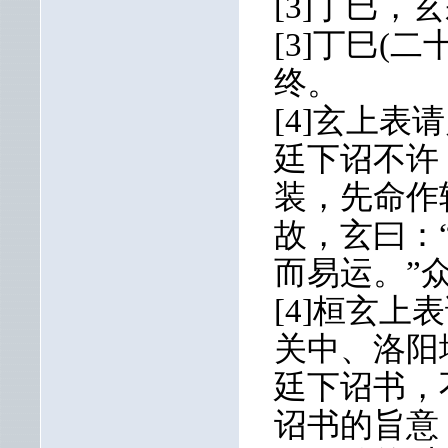
[3]丁巳
[3]丁巳(
终。
[4]玄上
廷下诏不许
装，先命作
故，玄曰：
而易运。”
[4]桓玄
关中、洛阳
廷下诏书，
诏书的旨意