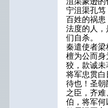
沮渠蒙逊的
宁沮渠孔笃
百姓的祸患
法度的人，
们自杀。
秦遣使者梁
檀为公而身
狡，款诚未
将军忠贯白
待也！圣朝
之臣，齐难
伯，将军何