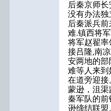
后秦京师长
没有办法独
后秦派兵前
难.镇西将
将军赵翟率
接吕隆,南
安两地的部
难等人来到
在道旁迎接
蒙逊，沮渠
秦军队的前
逊缔结联盟