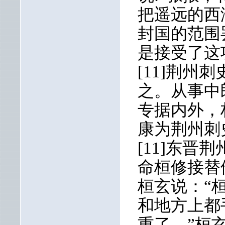
把遥远的西
封国的范围
是接受了这
[11]荆
之。从事中
专据内外，
康为荆州刺
[11]东
命桓修接替
桓玄说：“
和地方上都
重了。”桓