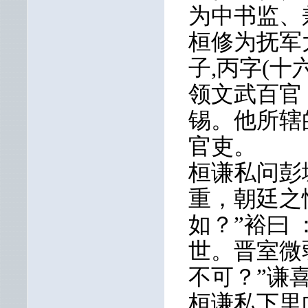
为中书监、
桓修为抚军
子,丙字(十
领文武百官
锡。他所辖
官吏。
桓谦私问彭
重，朝廷之
如？”裕曰
世。晋室微
不可？”谦喜
桓谦私下里