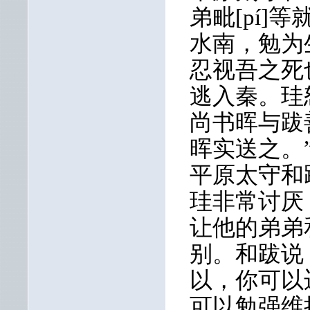
弟毗[pí]
水南，勉为
忍视吾之死
逃入秦。珪
尚书晖与跋
晖实送之。
平原太守和
珪非常讨厌
让他的弟弟
别。和跋说
以，你可以
可以勉强维