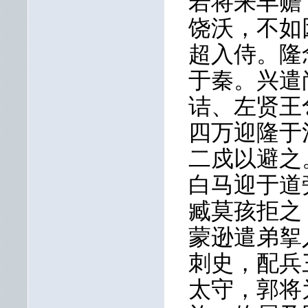
若将来丰赡
饶沃，不如
超入侍。隆
于秦。兴遣
诘、左贤王
四万迎隆于
二戍以避之
白马迎于道
臧莫孩拒之
蒙逊遣弟挐
刺史，配兵
太守，郭将