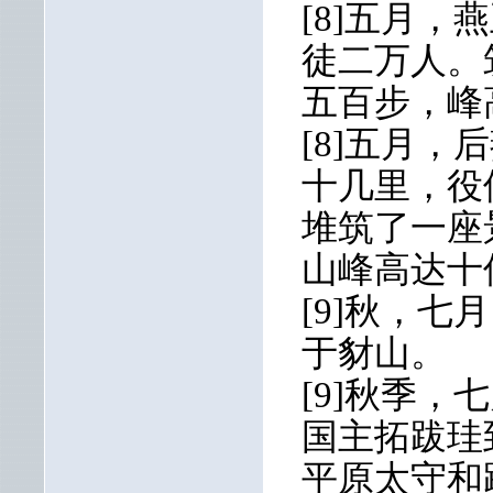
[8]五月
徒二万人。
五百步，峰
[8]五月
十几里，役
堆筑了一座
山峰高达十
[9]秋，
于豺山。
[9]秋季
国主拓跋珪
平原太守和