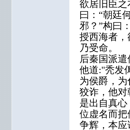
欲居旧臣之
曰：“朝廷
邪？”构曰
授西海者，
乃受命。
后秦国派遣
他道:"秃
为侯爵，为
狡诈，他对
是出自真心
位虚名而把
争辉，本应