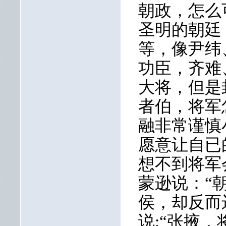
朝政，怎么
圣明的朝廷
等，像尹纬
功臣，齐难
大将，但是
者伯，将军
融非常谨慎
愿意让自已
想不到将军
蒙逊说：“
侯，却反而
说:“张掖