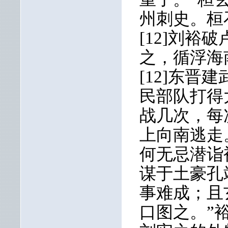
州刺史。桓
[12]刘
之，循浮海
[12]东
民部队打得
战几次，每
上向南逃走
何无忌潜诣
谋于土豪孔
事难成；且
口图之。”