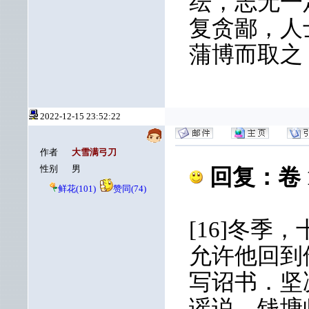
纭，志无一
复贪鄙，人
蒲博而取之
2022-12-15 23:52:22
作者
大雪满弓刀
性别
男
回复：卷 
鲜花(101)
赞同(74)
[16]冬
允许他回到
写诏书．坚
谣说，钱塘