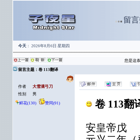
留言
●
●
●
今天
：
2026年8月6日 星期四
您是这
留言主题：卷 113翻译
作者
大雪满弓刀
性别
男
卷 113翻
鲜花(130)
赞同(91)
安皇帝戊
元兴二年（癸