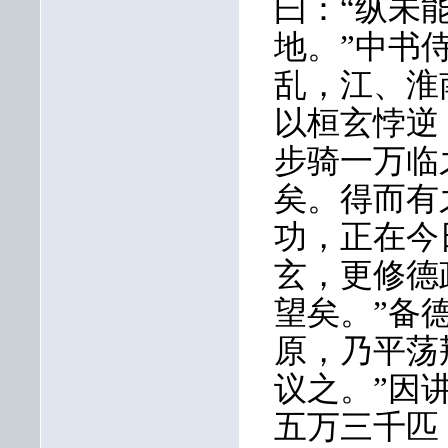
曰：“纵未
地。”中书
乱，江、淮
以桓玄悖逆
步骑一万临
矣。得而有
功，正在今
玄，更修德
望矣。”备
原，乃平荡
议之。”因
五万三千匹