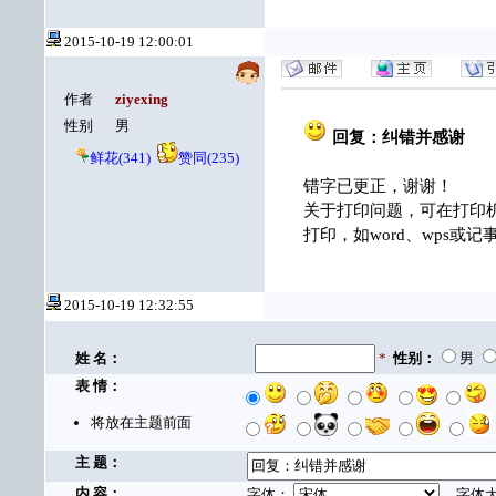
2015-10-19 12:00:01
作者
ziyexing
性别
男
回复：纠错并感谢
鲜花(341)
赞同(235)
错字已更正，谢谢！
关于打印问题，可在打印
打印，如word、wps
2015-10-19 12:32:55
姓 名：
*
性别：
男
表 情：
将放在主题前面
主 题：
内 容：
字体：
字体大