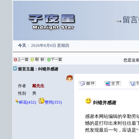
留言
●
●
●
今天
：
2026年8月6日 星期四
您是这
留言主题：纠错并感谢
作者
戴先生
性别
男
鲜花(432)
赞同(355)
纠错并感谢
感谢本网站编辑的辛勤劳
憾的是打印出来时往往最
然发现最后一句，应该是“