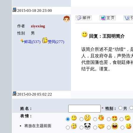
2015-03-18 20:23:00
作者
ziyexing
性别
男
回复：王阳明简介
鲜花(537)
赞同(277)
该简介所述不是“功绩”
人，且攻府夺县，声势浩
代曾国藩也罢，食朝廷俸
结于此。谨复。
2015-03-20 05:02:22
姓 名：
*
性别：
男
表 情：
将放在主题前面