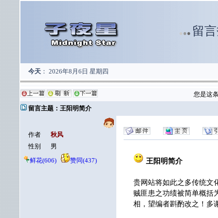
留言
●
●
●
今天
：
2026年8月6日 星期四
您是这
留言主题：王阳明简介
作者
秋风
性别
男
鲜花(606)
赞同(437)
王阳明简介
贵网站将如此之多传统文
贼匪患之功绩被简单概括
相，望编者斟酌改之！多