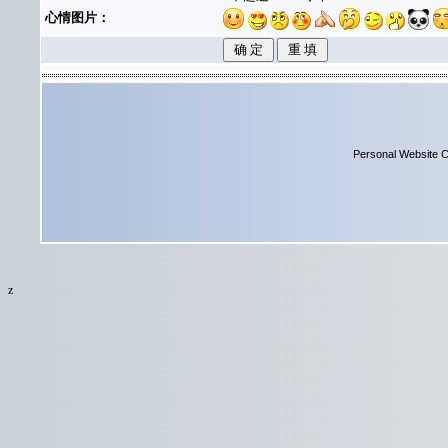
心情图片：
Personal Website C
z