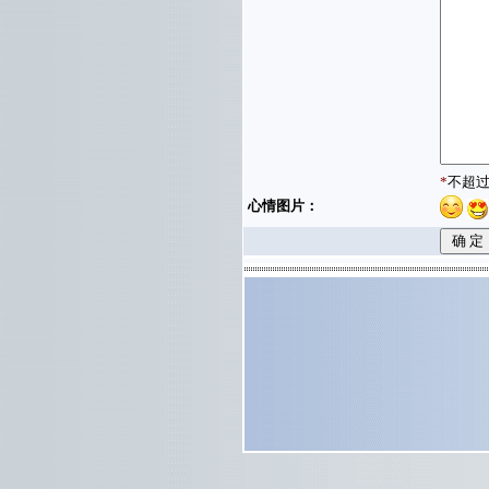
*
不超过
心情图片：