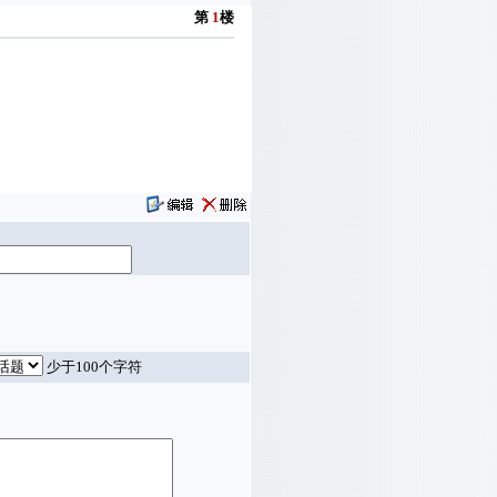
第
1
楼
少于100个字符