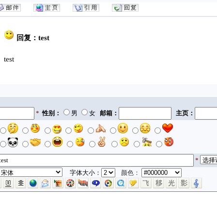
回复：test
test
*
性别：
男
女
邮箱：
主页：
*
字体大小：
颜色：