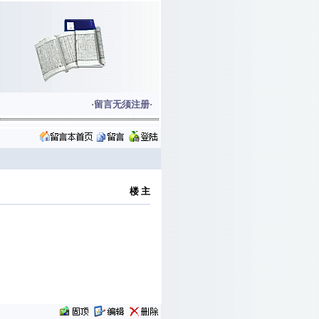
·留言无须注册·
楼 主